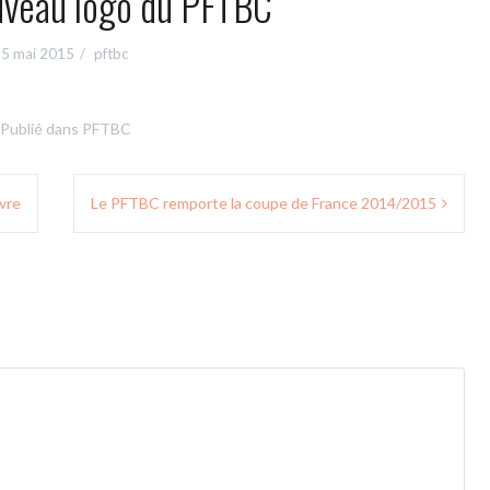
ouveau logo du PFTBC
5 mai 2015
pftbc
Publié dans
PFTBC
vre
Le PFTBC remporte la coupe de France 2014/2015