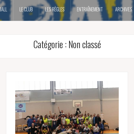
BALL
LE CLUB
LES RÈGLES
ENTRAÎNEMENT
ARCHIVES
Catégorie :
Non classé