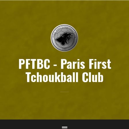
Aller
au
contenu
principal
PFTBC - Paris First
Tchoukball Club