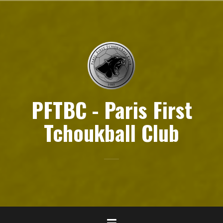
Aller
au
contenu
principal
PFTBC - Paris First
Tchoukball Club