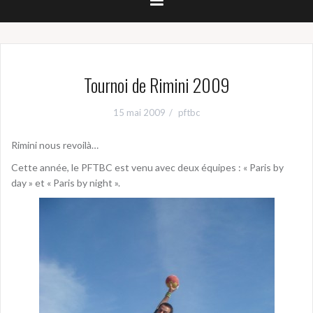
Tournoi de Rimini 2009
15 mai 2009
pftbc
Rimini nous revoilà…
Cette année, le PFTBC est venu avec deux équipes : « Paris by
day » et « Paris by night ».